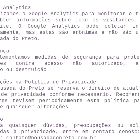
 Analytics
lizamos o Google Analytics para monitorar o t
bter informações sobre como os visitantes 
ite. O Google Analytics pode coletar inf
camente, mas estas são anônimas e não são u
ada do Preto.
nça
lementamos medidas de segurança para prot
ções contra acesso não autorizado, al
o ou destruição.
ções na Política de Privacidade
ousada do Preto se reserva o direito de atual
 de privacidade conforme necessário. Recomen
tes revisem periodicamente esta política p
e quaisquer alterações.
o
a quaisquer dúvidas, preocupações ou sol
adas à privacidade, entre em contato conosc
l:
contato@pousadadopreto.com.br
.