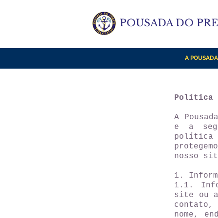
POUSADA DO PR
A POUSADA
Política 
A Pousad
e a seg
política
protegem
nosso sit
1. Inform
1.1. Inf
site ou 
contato,
nome, en