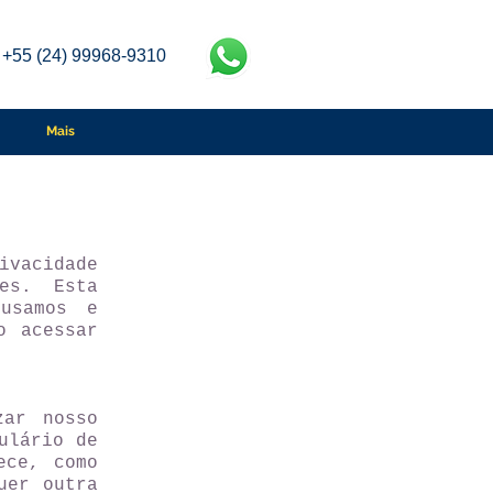
+55 (24) 99968-9310
Mais
ivacidade
es. Esta
 usamos e
o acessar
zar nosso
ulário de
ece, como
uer outra