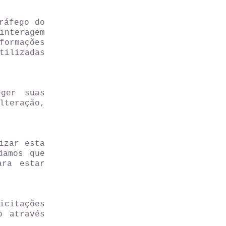
ráfego do
interagem
ormações
tilizadas
eger suas
teração,
izar esta
damos que
ara estar
icitações
o através