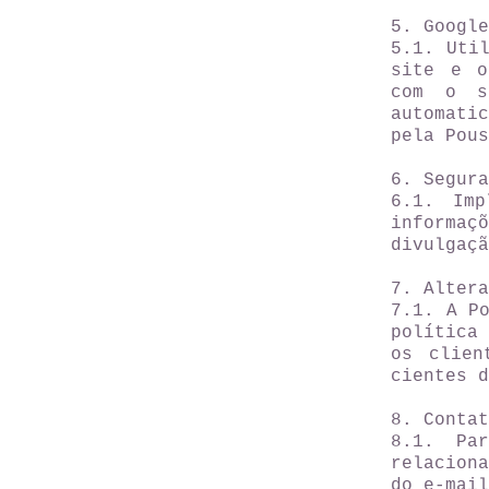
5. Google
5.1. Uti
site e o
com o s
automati
pela Pous
6. Segura
6.1. Imp
informa
divulgaçã
7. Altera
7.1. A P
política
os clien
cientes d
8. Contat
8.1. Par
relacion
do e-mai