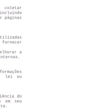
 coletar
incluindo
e páginas
tilizadas
fornecer
elhorar a
internas.
ormações
r lei ou
iência do
s em seu
ite.