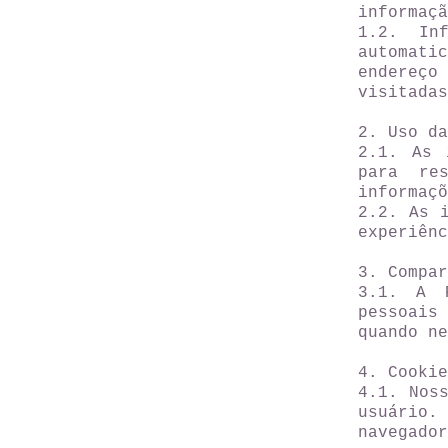
informaçã
1.2. In
automati
endereço
visitadas
2. Uso da
2.1. As 
para re
informaçõ
2.2. As 
experiênc
3. Compar
3.1. A P
pessoais
quando ne
4. Cookie
4.1. Nos
usuário.
navegador