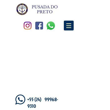
PUSADA DO
PRETO
+55 (24)
99968-
9310